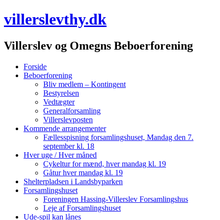
villerslevthy.dk
Villerslev og Omegns Beboerforening
Menu
Skip
Forside
to
Beboerforening
content
Bliv medlem – Kontingent
Bestyrelsen
Vedtægter
Generalforsamling
Villerslevposten
Kommende arrangementer
Fællesspisning forsamlingshuset, Mandag den 7.
september kl. 18
Hver uge / Hver måned
Cykeltur for mænd, hver mandag kl. 19
Gåtur hver mandag kl. 19
Shelterpladsen i Landsbyparken
Forsamlingshuset
Foreningen Hassing-Villerslev Forsamlingshus
Leje af Forsamlingshuset
Ude-spil kan lånes