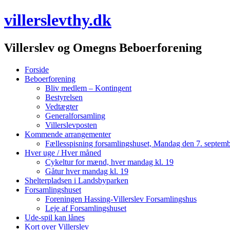
villerslevthy.dk
Villerslev og Omegns Beboerforening
Menu
Skip
Forside
to
Beboerforening
content
Bliv medlem – Kontingent
Bestyrelsen
Vedtægter
Generalforsamling
Villerslevposten
Kommende arrangementer
Fællesspisning forsamlingshuset, Mandag den 7. septemb
Hver uge / Hver måned
Cykeltur for mænd, hver mandag kl. 19
Gåtur hver mandag kl. 19
Shelterpladsen i Landsbyparken
Forsamlingshuset
Foreningen Hassing-Villerslev Forsamlingshus
Leje af Forsamlingshuset
Ude-spil kan lånes
Kort over Villerslev