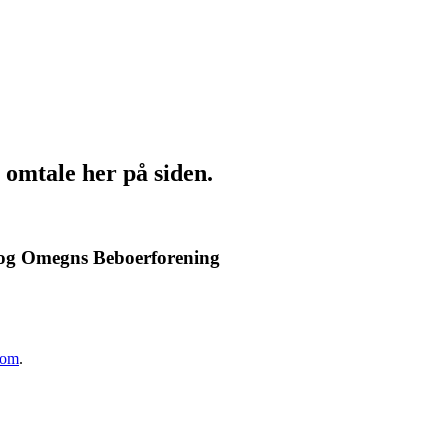
s omtale her på siden.
v og Omegns Beboerforening
com
.