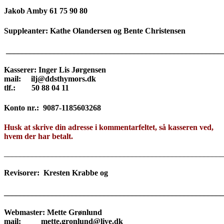
Jakob Amby 61 75 90 80
Suppleanter: Kathe Olandersen og Bente Christensen
______________________________________________________
Kasserer
: Inger Lis Jørgensen
mail: ilj@ddsthymors.dk
tlf.: 50 88 04 11
Konto nr.: 9087-1185603268
Husk at skrive din adresse i kommentarfeltet, så kasseren ved,
hvem der har betalt.
_______________________________________________________
Revisorer:
Kresten Krabbe og
_
______________________________________________________
Webmaster
: Mette Grønlund
mail: mette.gronlund@live.dk