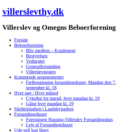
villerslevthy.dk
Villerslev og Omegns Beboerforening
Menu
Skip
Forside
to
Beboerforening
content
Bliv medlem – Kontingent
Bestyrelsen
Vedtægter
Generalforsamling
Villerslevposten
Kommende arrangementer
Fællesspisning forsamlingshuset, Mandag den 7.
september kl. 18
Hver uge / Hver måned
Cykeltur for mænd, hver mandag kl. 19
Gåtur hver mandag kl. 19
Shelterpladsen i Landsbyparken
Forsamlingshuset
Foreningen Hassing-Villerslev Forsamlingshus
Leje af Forsamlingshuset
Ude-spil kan lånes